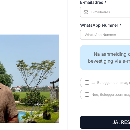
E-mailadres
*
WhatsApp Nummer
*
Na aanmelding o
bevestiging via e-
Ja, Beleggen.com mag m
Nee, Beleggen.com mag 
JA, RE