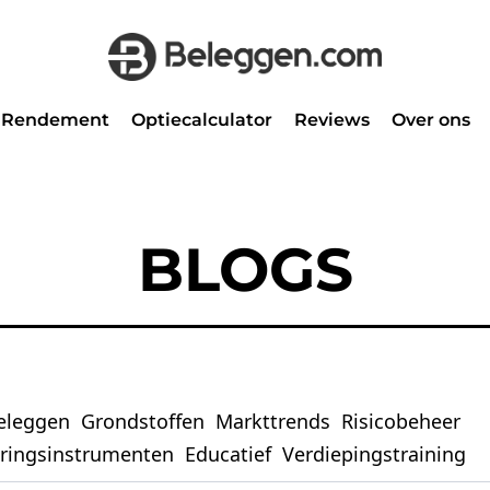
Rendement
Optiecalculator
Reviews
Over ons
BLOGS
eleggen
Grondstoffen
Markttrends
Risicobeheer
eringsinstrumenten
Educatief
Verdiepingstraining