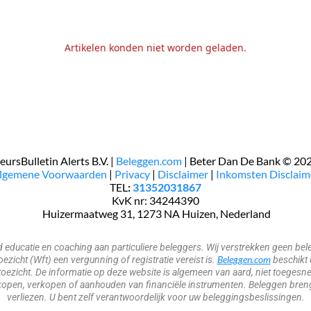
Artikelen konden niet worden geladen.
eursBulletin Alerts B.V. |
Beleggen.com
| Beter Dan De Bank © 20
Algemene Voorwaarden
|
Privacy
|
Disclaimer
|
Inkomsten Disclaim
TEL
:
31352031867
KvK nr: 34244390
​​​ Huizermaatweg 31, 1273 NA Huizen, Nederland
nd educatie en coaching aan particuliere beleggers. Wij verstrekken geen 
Beleggen.com
zicht (Wft) een vergunning of registratie vereist is.
beschikt 
oezicht. De informatie op deze website is algemeen van aard, niet toegesne
open, verkopen of aanhouden van financiële instrumenten. Beleggen brengt 
verliezen. U bent zelf verantwoordelijk voor uw beleggingsbeslissingen.