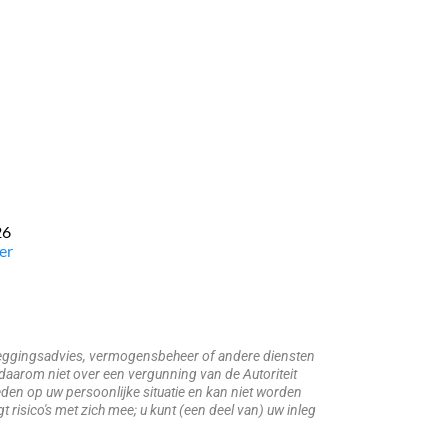
26
er
beleggingsadvies, vermogensbeheer of andere diensten
daarom niet over een vergunning van de Autoriteit
den op uw persoonlijke situatie en kan niet worden
risico's met zich mee; u kunt (een deel van) uw inleg