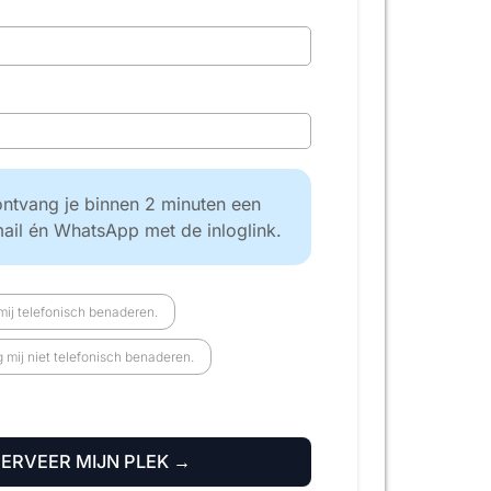
ntvang je binnen 2 minuten een
mail én WhatsApp met de inloglink.
ij telefonisch benaderen.
mij niet telefonisch benaderen.
SERVEER MIJN PLEK →