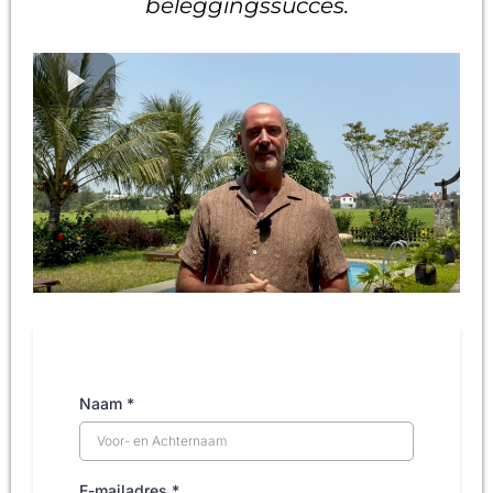
beleggingssucces.
Naam
*
E-mailadres
*