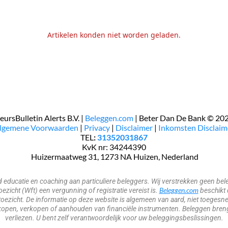
Artikelen konden niet worden geladen.
eursBulletin Alerts B.V. |
Beleggen.com
| Beter Dan De Bank © 20
Algemene Voorwaarden
|
Privacy
|
Disclaimer
|
Inkomsten Disclaim
TEL
:
31352031867
KvK nr: 34244390
​​​ Huizermaatweg 31, 1273 NA Huizen, Nederland
nd educatie en coaching aan particuliere beleggers. Wij verstrekken geen 
Beleggen.com
zicht (Wft) een vergunning of registratie vereist is.
beschikt 
oezicht. De informatie op deze website is algemeen van aard, niet toegesne
open, verkopen of aanhouden van financiële instrumenten. Beleggen brengt 
verliezen. U bent zelf verantwoordelijk voor uw beleggingsbeslissingen.