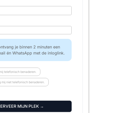
ntvang je binnen 2 minuten een
mail én WhatsApp met de inloglink.
ij telefonisch benaderen.
mij niet telefonisch benaderen.
SERVEER MIJN PLEK →