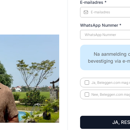
E-mailadres
*
WhatsApp Nummer
*
Na aanmelding o
bevestiging via e-
Ja, Beleggen.com mag m
Nee, Beleggen.com mag 
JA, RE