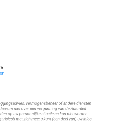
26
er
beleggingsadvies, vermogensbeheer of andere diensten
daarom niet over een vergunning van de Autoriteit
den op uw persoonlijke situatie en kan niet worden
risico's met zich mee; u kunt (een deel van) uw inleg