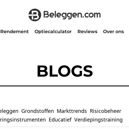
Rendement
Optiecalculator
Reviews
Over ons
BLOGS
eleggen
Grondstoffen
Markttrends
Risicobeheer
eringsinstrumenten
Educatief
Verdiepingstraining