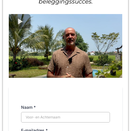
beleggingssucces.
Naam
*
E-mailadres
*