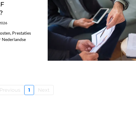
LF
?
/2026
sten, Prestaties
or Nederlandse
Previous
1
Next