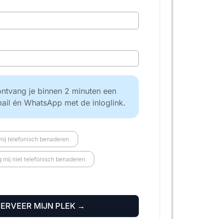
ntvang je binnen 2 minuten een
mail én WhatsApp met de inloglink.
ij telefonisch benaderen.
mij niet telefonisch benaderen.
SERVEER MIJN PLEK →