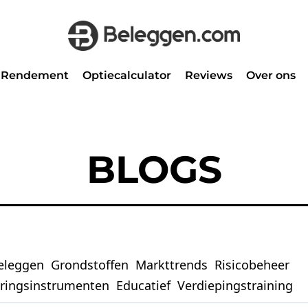
Rendement
Optiecalculator
Reviews
Over ons
BLOGS
eleggen
Grondstoffen
Markttrends
Risicobeheer
eringsinstrumenten
Educatief
Verdiepingstraining