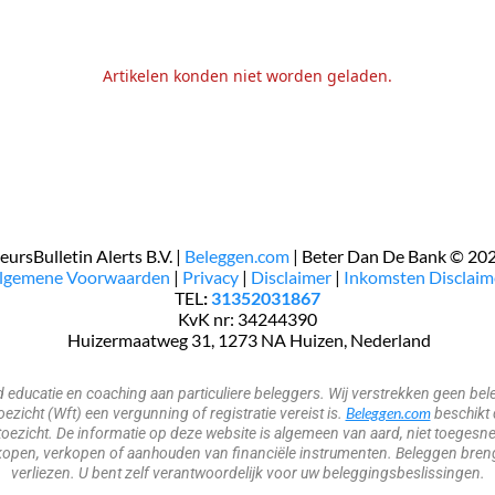
Artikelen konden niet worden geladen.
eursBulletin Alerts B.V. |
Beleggen.com
| Beter Dan De Bank © 20
Algemene Voorwaarden
|
Privacy
|
Disclaimer
|
Inkomsten Disclaim
TEL
:
31352031867
KvK nr: 34244390
​​​ Huizermaatweg 31, 1273 NA Huizen, Nederland
nd educatie en coaching aan particuliere beleggers. Wij verstrekken geen 
Beleggen.com
zicht (Wft) een vergunning of registratie vereist is.
beschikt 
oezicht. De informatie op deze website is algemeen van aard, niet toegesne
open, verkopen of aanhouden van financiële instrumenten. Beleggen brengt 
verliezen. U bent zelf verantwoordelijk voor uw beleggingsbeslissingen.