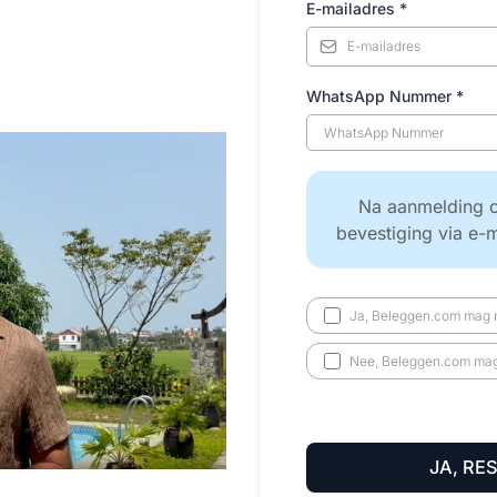
E-mailadres
*
WhatsApp Nummer
*
Na aanmelding o
bevestiging via e-
Ja, Beleggen.com mag m
Nee, Beleggen.com mag 
JA, RE