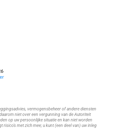
26
er
beleggingsadvies, vermogensbeheer of andere diensten
daarom niet over een vergunning van de Autoriteit
den op uw persoonlijke situatie en kan niet worden
risico's met zich mee; u kunt (een deel van) uw inleg