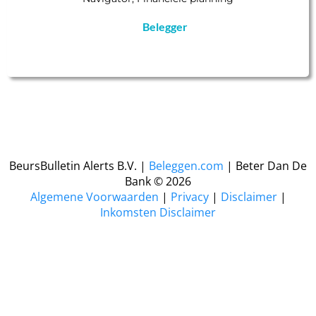
Belegger
BeursBulletin Alerts B.V. |
Beleggen.com
| Beter Dan De
Bank © 2026
​Algemene Voorwaarden
|
Privacy
|
Disclaimer
|
Inkomsten Disclaimer
KvK nr: 34244390
TEL
:
+31 35 20 31 867
​​​ Huizermaatweg 31, 1273 NA Huizen, Nederland
—
biedt uitsluitend educatie en
Belangrijk om te weten
Beleggen.com
coaching aan particuliere beleggers. Wij verstrekken geen