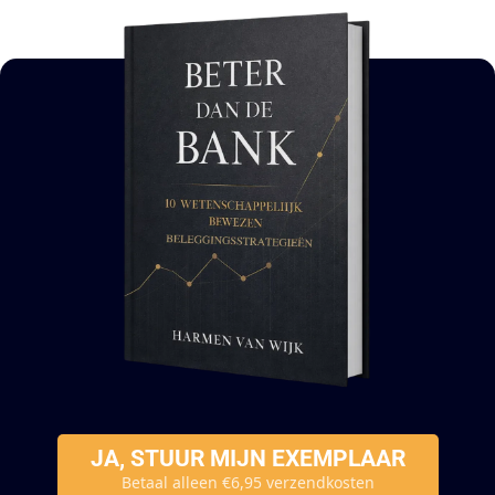
JA, STUUR MIJN EXEMPLAAR
Betaal alleen €6,95 verzendkosten