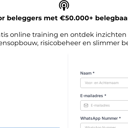
or beleggers met €50.000+ belegba
atis online training en ontdek inzichte
nsopbouw, risicobeheer en slimmer b
Naam
*
E-mailadres
*
WhatsApp Nummer
*