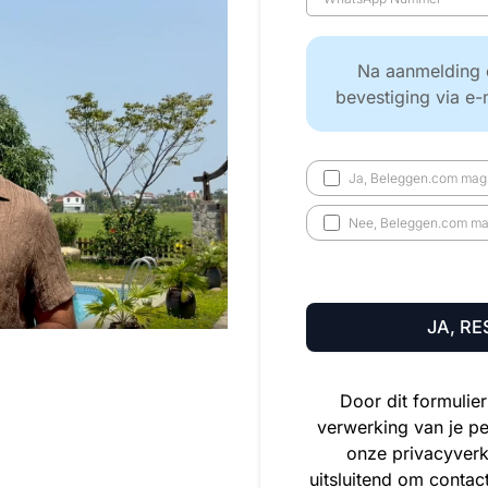
Na aanmelding 
bevestiging via e-
Ja, Beleggen.com mag 
Nee, Beleggen.com mag
JA, RE
Door dit formulie
verwerking van je p
onze privacyverk
uitsluitend om contac