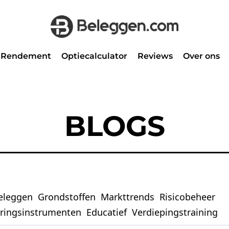
Rendement
Optiecalculator
Reviews
Over ons
BLOGS
eleggen
Grondstoffen
Markttrends
Risicobeheer
eringsinstrumenten
Educatief
Verdiepingstraining