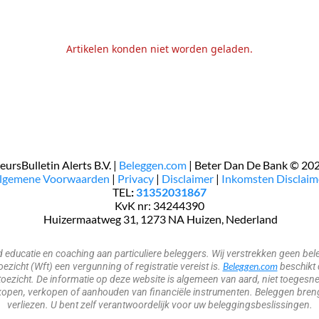
Artikelen konden niet worden geladen.
eursBulletin Alerts B.V. |
Beleggen.com
| Beter Dan De Bank © 20
Algemene Voorwaarden
|
Privacy
|
Disclaimer
|
Inkomsten Disclaim
TEL
:
31352031867
KvK nr: 34244390
​​​ Huizermaatweg 31, 1273 NA Huizen, Nederland
nd educatie en coaching aan particuliere beleggers. Wij verstrekken geen 
Beleggen.com
zicht (Wft) een vergunning of registratie vereist is.
beschikt 
oezicht. De informatie op deze website is algemeen van aard, niet toegesne
open, verkopen of aanhouden van financiële instrumenten. Beleggen brengt 
verliezen. U bent zelf verantwoordelijk voor uw beleggingsbeslissingen.