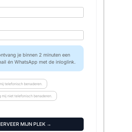
ntvang je binnen 2 minuten een
mail én WhatsApp met de inloglink.
ij telefonisch benaderen.
mij niet telefonisch benaderen.
SERVEER MIJN PLEK →