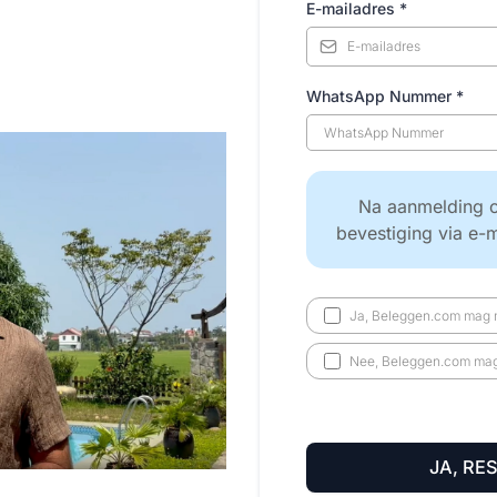
E-mailadres
*
WhatsApp Nummer
*
Na aanmelding o
bevestiging via e-
Ja, Beleggen.com mag m
Nee, Beleggen.com mag 
JA, RE