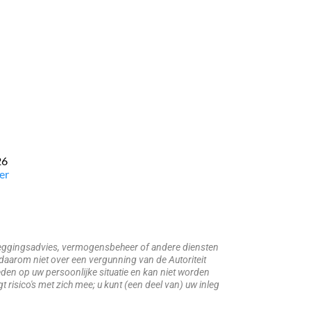
26
er
beleggingsadvies, vermogensbeheer of andere diensten
daarom niet over een vergunning van de Autoriteit
den op uw persoonlijke situatie en kan niet worden
risico's met zich mee; u kunt (een deel van) uw inleg