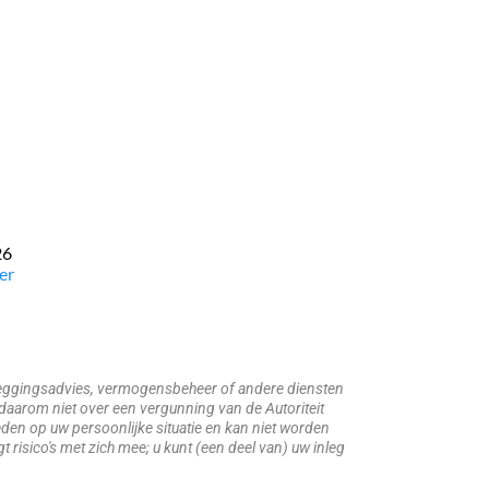
26
er
beleggingsadvies, vermogensbeheer of andere diensten
daarom niet over een vergunning van de Autoriteit
den op uw persoonlijke situatie en kan niet worden
risico's met zich mee; u kunt (een deel van) uw inleg