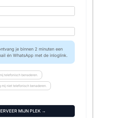
ntvang je binnen 2 minuten een
mail én WhatsApp met de inloglink.
ij telefonisch benaderen.
mij niet telefonisch benaderen.
SERVEER MIJN PLEK →