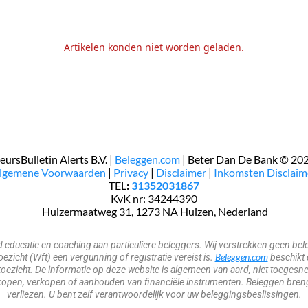
Artikelen konden niet worden geladen.
eursBulletin Alerts B.V. |
Beleggen.com
| Beter Dan De Bank © 20
Algemene Voorwaarden
|
Privacy
|
Disclaimer
|
Inkomsten Disclaim
TEL
:
31352031867
KvK nr: 34244390
​​​ Huizermaatweg 31, 1273 NA Huizen, Nederland
nd educatie en coaching aan particuliere beleggers. Wij verstrekken geen 
Beleggen.com
zicht (Wft) een vergunning of registratie vereist is.
beschikt 
oezicht. De informatie op deze website is algemeen van aard, niet toegesne
open, verkopen of aanhouden van financiële instrumenten. Beleggen brengt 
verliezen. U bent zelf verantwoordelijk voor uw beleggingsbeslissingen.