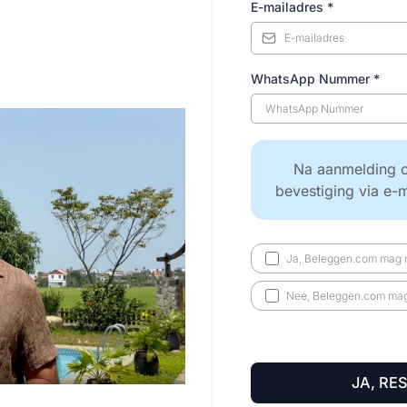
E-mailadres
*
WhatsApp Nummer
*
Na aanmelding o
bevestiging via e-
Ja, Beleggen.com mag m
Nee, Beleggen.com mag 
JA, RE