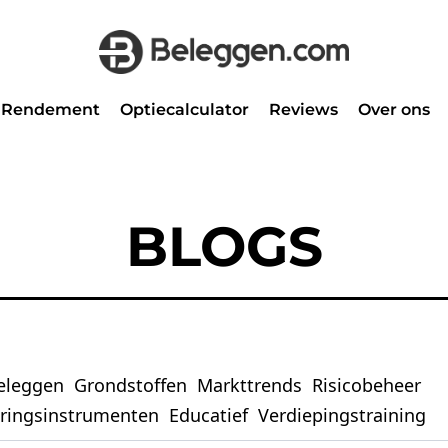
Rendement
Optiecalculator
Reviews
Over ons
BLOGS
eleggen
Grondstoffen
Markttrends
Risicobeheer
eringsinstrumenten
Educatief
Verdiepingstraining