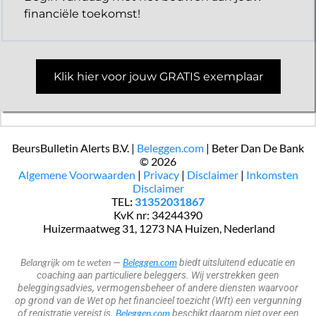
financiële toekomst!
Klik hier voor jouw GRATIS exemplaar
BeursBulletin Alerts B.V. |
Beleggen.com
| Beter Dan De Bank
© 2026
​Algemene Voorwaarden
|
Privacy
|
Disclaimer
|
Inkomsten
Disclaimer
TEL
:
31352031867
KvK nr: 34244390
​​​ Huizermaatweg 31, 1273 NA Huizen, Nederland
Belangrijk om te weten
Beleggen.com
—
biedt uitsluitend educatie en
coaching aan particuliere beleggers. Wij verstrekken geen
beleggingsadvies, vermogensbeheer of andere diensten waarvoor
op grond van de Wet op het financieel toezicht (Wft) een vergunning
Beleggen.com
of registratie vereist is.
beschikt daarom niet over een