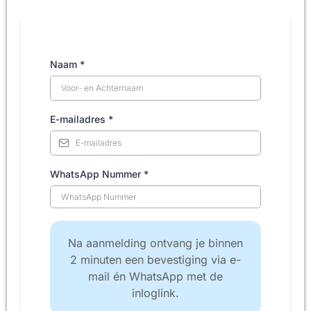
Naam
*
E-mailadres
*
WhatsApp Nummer
*
Na aanmelding ontvang je binnen
2 minuten een bevestiging via e-
mail én WhatsApp met de
inloglink.