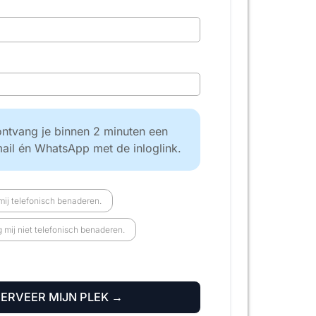
ntvang je binnen 2 minuten een
mail én WhatsApp met de inloglink.
ij telefonisch benaderen.
mij niet telefonisch benaderen.
SERVEER MIJN PLEK →