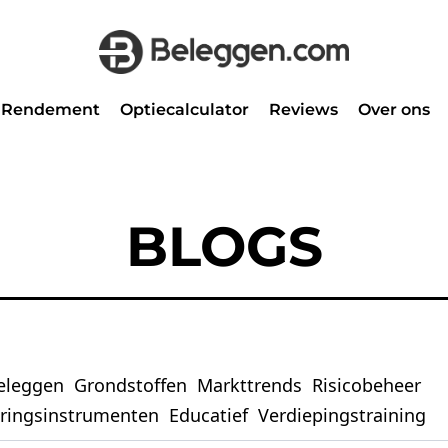
Rendement
Optiecalculator
Reviews
Over ons
BLOGS
eleggen
Grondstoffen
Markttrends
Risicobeheer
eringsinstrumenten
Educatief
Verdiepingstraining