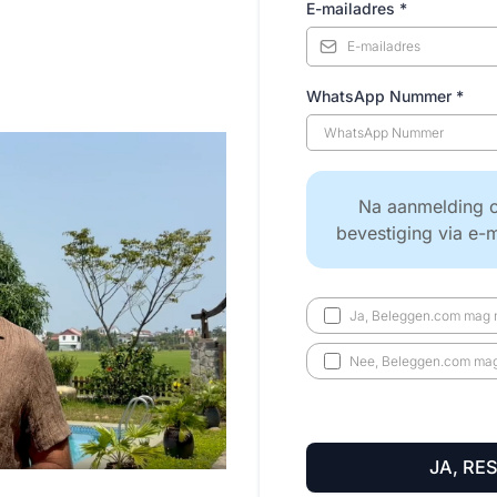
E-mailadres
*
WhatsApp Nummer
*
Na aanmelding o
bevestiging via e-
Ja, Beleggen.com mag m
Nee, Beleggen.com mag 
JA, RE