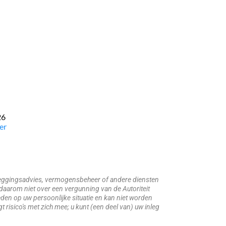
26
er
beleggingsadvies, vermogensbeheer of andere diensten
daarom niet over een vergunning van de Autoriteit
den op uw persoonlijke situatie en kan niet worden
risico's met zich mee; u kunt (een deel van) uw inleg