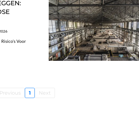
EGGEN:
DSE
/2026
Risico's Voor
Previous
1
Next