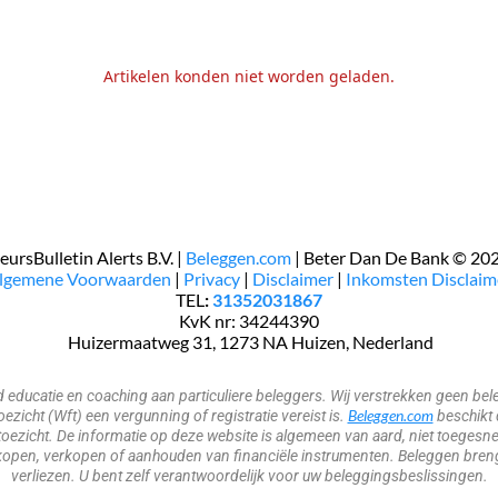
Artikelen konden niet worden geladen.
eursBulletin Alerts B.V. |
Beleggen.com
| Beter Dan De Bank © 20
Algemene Voorwaarden
|
Privacy
|
Disclaimer
|
Inkomsten Disclaim
TEL
:
31352031867
KvK nr: 34244390
​​​ Huizermaatweg 31, 1273 NA Huizen, Nederland
nd educatie en coaching aan particuliere beleggers. Wij verstrekken geen 
Beleggen.com
zicht (Wft) een vergunning of registratie vereist is.
beschikt 
oezicht. De informatie op deze website is algemeen van aard, niet toegesne
open, verkopen of aanhouden van financiële instrumenten. Beleggen brengt 
verliezen. U bent zelf verantwoordelijk voor uw beleggingsbeslissingen.