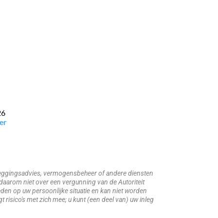
26
er
beleggingsadvies, vermogensbeheer of andere diensten
daarom niet over een vergunning van de Autoriteit
den op uw persoonlijke situatie en kan niet worden
risico's met zich mee; u kunt (een deel van) uw inleg