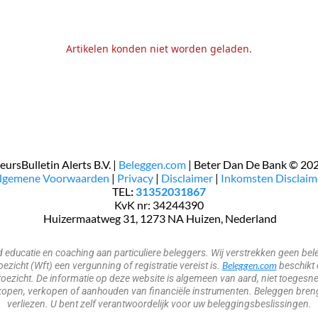
Artikelen konden niet worden geladen.
eursBulletin Alerts B.V. |
Beleggen.com
| Beter Dan De Bank © 20
Algemene Voorwaarden
|
Privacy
|
Disclaimer
|
Inkomsten Disclaim
TEL
:
31352031867
KvK nr: 34244390
​​​ Huizermaatweg 31, 1273 NA Huizen, Nederland
nd educatie en coaching aan particuliere beleggers. Wij verstrekken geen 
Beleggen.com
zicht (Wft) een vergunning of registratie vereist is.
beschikt 
oezicht. De informatie op deze website is algemeen van aard, niet toegesne
open, verkopen of aanhouden van financiële instrumenten. Beleggen brengt 
verliezen. U bent zelf verantwoordelijk voor uw beleggingsbeslissingen.