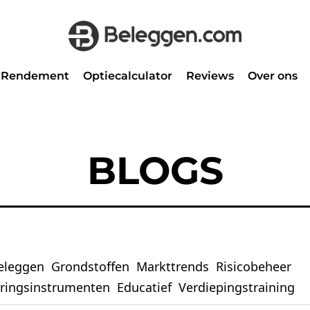
Rendement
Optiecalculator
Reviews
Over ons
BLOGS
eleggen
Grondstoffen
Markttrends
Risicobeheer
eringsinstrumenten
Educatief
Verdiepingstraining