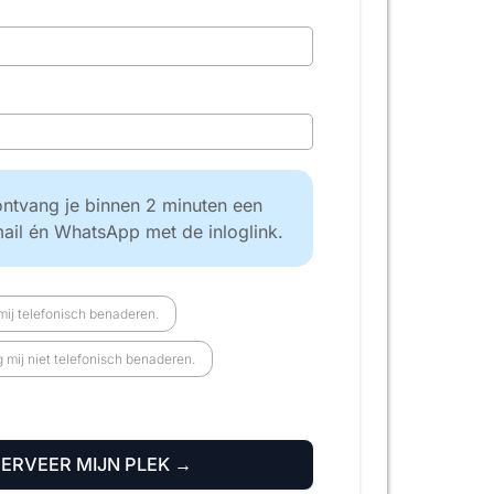
ntvang je binnen 2 minuten een
mail én WhatsApp met de inloglink.
ij telefonisch benaderen.
mij niet telefonisch benaderen.
SERVEER MIJN PLEK →