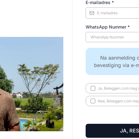
E-mailadres
*
WhatsApp Nummer
*
Na aanmelding o
bevestiging via e-
Ja, Beleggen.com mag m
Nee, Beleggen.com mag 
JA, RE