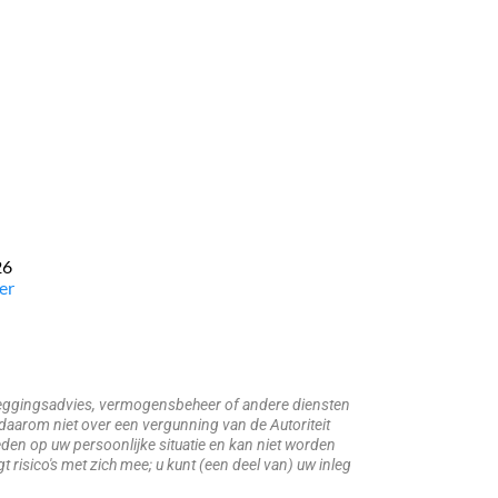
26
er
beleggingsadvies, vermogensbeheer of andere diensten
daarom niet over een vergunning van de Autoriteit
den op uw persoonlijke situatie en kan niet worden
risico's met zich mee; u kunt (een deel van) uw inleg