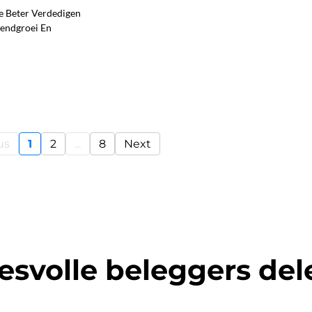
e Beter Verdedigen
dendgroei En
us
1
2
...
8
Next
esvolle beleggers de