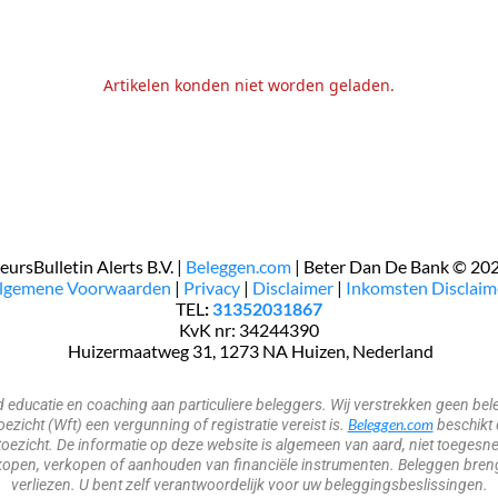
Artikelen konden niet worden geladen.
eursBulletin Alerts B.V. |
Beleggen.com
| Beter Dan De Bank © 20
Algemene Voorwaarden
|
Privacy
|
Disclaimer
|
Inkomsten Disclaim
TEL
:
31352031867
KvK nr: 34244390
​​​ Huizermaatweg 31, 1273 NA Huizen, Nederland
nd educatie en coaching aan particuliere beleggers. Wij verstrekken geen 
Beleggen.com
zicht (Wft) een vergunning of registratie vereist is.
beschikt 
oezicht. De informatie op deze website is algemeen van aard, niet toegesne
open, verkopen of aanhouden van financiële instrumenten. Beleggen brengt 
verliezen. U bent zelf verantwoordelijk voor uw beleggingsbeslissingen.