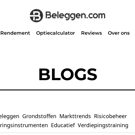
Rendement
Optiecalculator
Reviews
Over ons
BLOGS
eleggen
Grondstoffen
Markttrends
Risicobeheer
eringsinstrumenten
Educatief
Verdiepingstraining