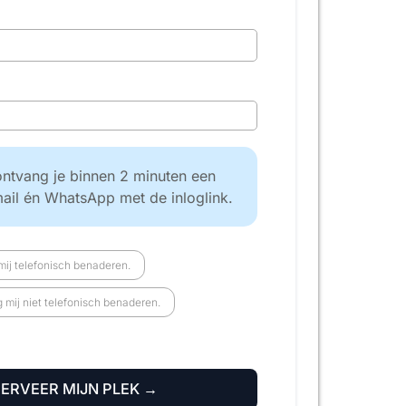
ntvang je binnen 2 minuten een
mail én WhatsApp met de inloglink.
ij telefonisch benaderen.
mij niet telefonisch benaderen.
SERVEER MIJN PLEK →