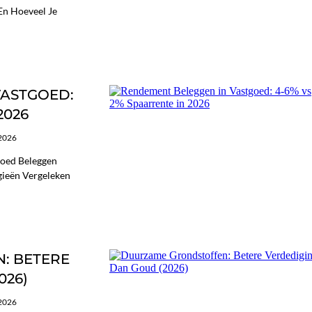
 En Hoeveel Je
VASTGOED:
2026
/2026
goed Beleggen
gieën Vergeleken
: BETERE
026)
/2026