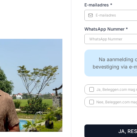
E-mailadres
*
WhatsApp Nummer
*
Na aanmelding o
bevestiging via e-
Ja, Beleggen.com mag m
Nee, Beleggen.com mag 
JA, RE