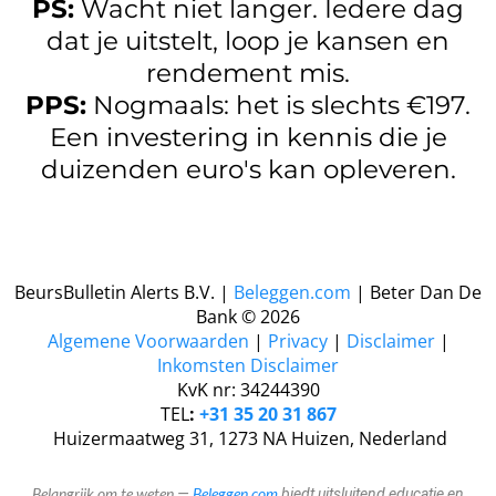
PS:
Wacht niet langer. Iedere dag
dat je uitstelt, loop je kansen en
rendement mis.
PPS:
Nogmaals: het is slechts €197.
Een investering in kennis die je
duizenden euro's kan opleveren.
BeursBulletin Alerts B.V. |
Beleggen.com
| Beter Dan De
Bank © 2026
​Algemene Voorwaarden
|
Privacy
|
Disclaimer
|
Inkomsten Disclaimer
KvK nr: 34244390
TEL
:
+31 35 20 31 867
​​​ Huizermaatweg 31, 1273 NA Huizen, Nederland
Belangrijk om te weten
Beleggen.com
—
biedt uitsluitend educatie en