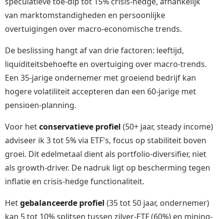
speculatieve toe-dip tot 15% crisis-hedge, afhankelijk
van marktomstandigheden en persoonlijke
overtuigingen over macro-economische trends.
De beslissing hangt af van drie factoren: leeftijd,
liquiditeitsbehoefte en overtuiging over macro-trends.
Een 35-jarige ondernemer met groeiend bedrijf kan
hogere volatiliteit accepteren dan een 60-jarige met
pensioen-planning.
Voor het
conservatieve profiel
(50+ jaar, steady income)
adviseer ik 3 tot 5% via ETF's, focus op stabiliteit boven
groei. Dit edelmetaal dient als portfolio-diversifier, niet
als growth-driver. De nadruk ligt op bescherming tegen
inflatie en crisis-hedge functionaliteit.
Het
gebalanceerde profiel
(35 tot 50 jaar, ondernemer)
kan 5 tot 10% splitsen tussen zilver-ETF (60%) en mining-