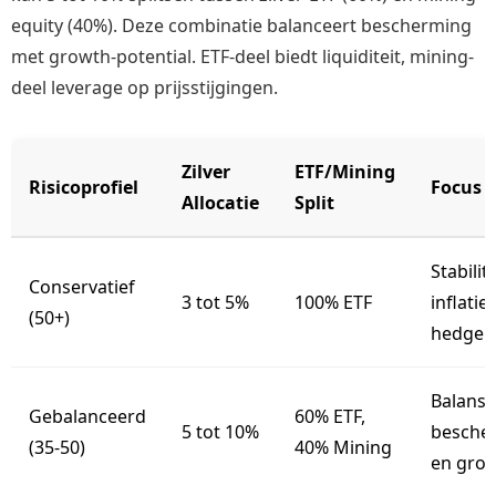
equity (40%). Deze combinatie balanceert bescherming
met growth-potential. ETF-deel biedt liquiditeit, mining-
deel leverage op prijsstijgingen.
Zilver
ETF/Mining
Risicoprofiel
Focus
Allocatie
Split
Stabilite
Conservatief
3 tot 5%
100% ETF
inflatie-
(50+)
hedge
Balans
Gebalanceerd
60% ETF,
5 tot 10%
besche
(35-50)
40% Mining
en groe