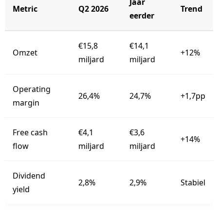
Jaar
Metric
Q2 2026
Trend
eerder
€15,8
€14,1
Omzet
+12%
miljard
miljard
Operating
26,4%
24,7%
+1,7pp
margin
Free cash
€4,1
€3,6
+14%
flow
miljard
miljard
Dividend
2,8%
2,9%
Stabiel
yield