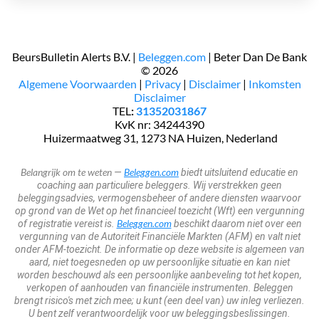
BeursBulletin Alerts B.V. |
Beleggen.com
| Beter Dan De Bank
© 2026
​Algemene Voorwaarden
|
Privacy
|
Disclaimer
|
Inkomsten
Disclaimer
TEL
:
31352031867
KvK nr: 34244390
​​​ Huizermaatweg 31, 1273 NA Huizen, Nederland
Belangrijk om te weten
Beleggen.com
—
biedt uitsluitend educatie en
coaching aan particuliere beleggers. Wij verstrekken geen
beleggingsadvies, vermogensbeheer of andere diensten waarvoor
op grond van de Wet op het financieel toezicht (Wft) een vergunning
Beleggen.com
of registratie vereist is.
beschikt daarom niet over een
vergunning van de Autoriteit Financiële Markten (AFM) en valt niet
onder AFM-toezicht. De informatie op deze website is algemeen van
aard, niet toegesneden op uw persoonlijke situatie en kan niet
worden beschouwd als een persoonlijke aanbeveling tot het kopen,
verkopen of aanhouden van financiële instrumenten. Beleggen
brengt risico's met zich mee; u kunt (een deel van) uw inleg verliezen.
U bent zelf verantwoordelijk voor uw beleggingsbeslissingen.