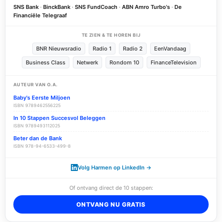
SNS Bank
·
BinckBank
·
SNS FundCoach
·
ABN Amro Turbo's
·
De
Financiële Telegraaf
TE ZIEN & TE HOREN BIJ
BNR Nieuwsradio
Radio 1
Radio 2
EenVandaag
Business Class
Netwerk
Rondom 10
FinanceTelevision
AUTEUR VAN O.A.
Baby's Eerste Miljoen
ISBN 9789462556225
In 10 Stappen Succesvol Beleggen
ISBN 9789493112025
Beter dan de Bank
ISBN 978-94-6533-499-8
Volg Harmen op LinkedIn →
Of ontvang direct de 10 stappen:
ONTVANG NU GRATIS