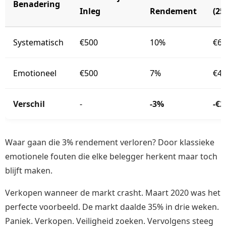
Benadering
Inleg
Rendement
(25
Systematisch
€500
10%
€64
Emotioneel
€500
7%
€40
Verschil
-
-3%
-€2
Waar gaan die 3% rendement verloren? Door klassieke
emotionele fouten die elke belegger herkent maar toch
blijft maken.
Verkopen wanneer de markt crasht. Maart 2020 was het
perfecte voorbeeld. De markt daalde 35% in drie weken.
Paniek. Verkopen. Veiligheid zoeken. Vervolgens steeg