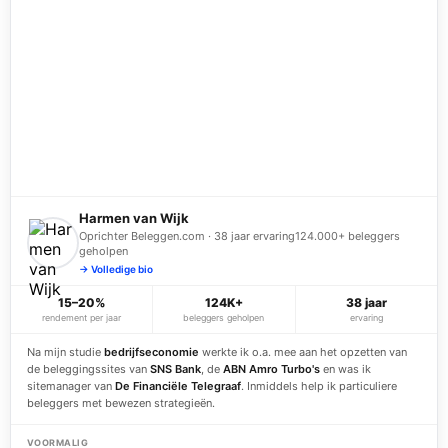
Harmen van Wijk
Oprichter Beleggen.com · 38 jaar ervaring
124.000+ beleggers
geholpen
→ Volledige bio
15–20%
124K+
38 jaar
rendement per jaar
beleggers geholpen
ervaring
Na mijn studie
bedrijfseconomie
werkte ik o.a. mee aan het opzetten van
de beleggingssites van
SNS Bank
, de
ABN Amro Turbo's
en was ik
sitemanager van
De Financiële Telegraaf
. Inmiddels help ik particuliere
beleggers met bewezen strategieën.
VOORMALIG