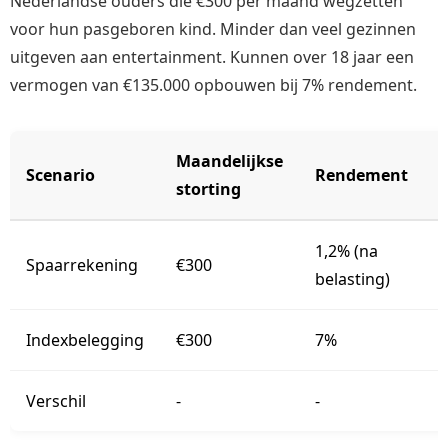
Nederlandse ouders die €300 per maand wegzetten
voor hun pasgeboren kind. Minder dan veel gezinnen
uitgeven aan entertainment. Kunnen over 18 jaar een
vermogen van €135.000 opbouwen bij 7% rendement.
Maandelijkse
Scenario
Rendement
storting
n
1,2% (na
Spaarrekening
€300
belasting)
Indexbelegging
€300
7%
Verschil
-
-