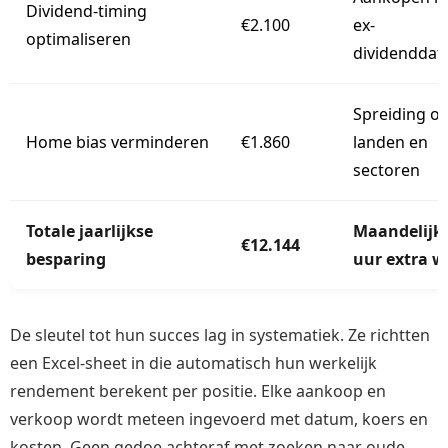
Dividend-timing
€2.100
ex-
optimaliseren
dividendda
Spreiding o
Home bias verminderen
€1.860
landen en
sectoren
Totale jaarlijkse
Maandelijks
€12.144
besparing
uur extra w
De sleutel tot hun succes lag in systematiek. Ze richtten
een Excel-sheet in die automatisch hun werkelijk
rendement berekent per positie. Elke aankoop en
verkoop wordt meteen ingevoerd met datum, koers en
kosten. Geen gedoe achteraf met zoeken naar oude