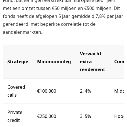
Fund, dat leningen verstrekt aan Europese bedrijven
met een omzet tussen €50 miljoen en €500 miljoen. Dit
fonds heeft de afgelopen 5 jaar gemiddeld 7,8% per jaar
gerendeerd, met beperkte correlatie tot de
aandelenmarkten.
Verwacht
Strategie
Minimuminleg
extra
Compl
rendement
Covered
€100.000
2. 4%
Midde
calls
Private
€250.000
3. 5%
Hoog
credit