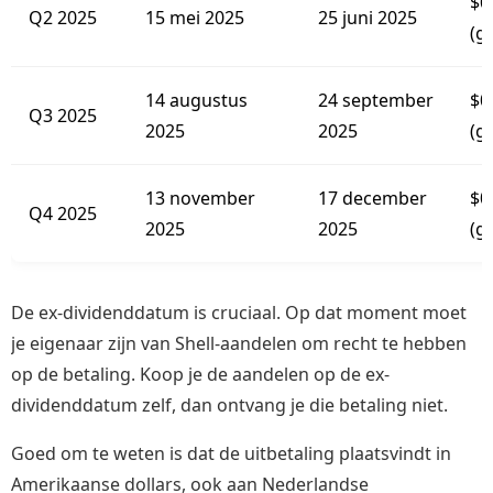
$0
Q2 2025
15 mei 2025
25 juni 2025
(g
14 augustus
24 september
$0
Q3 2025
2025
2025
(g
13 november
17 december
$0
Q4 2025
2025
2025
(g
De ex-dividenddatum is cruciaal. Op dat moment moet
je eigenaar zijn van Shell-aandelen om recht te hebben
op de betaling. Koop je de aandelen op de ex-
dividenddatum zelf, dan ontvang je die betaling niet.
Goed om te weten is dat de uitbetaling plaatsvindt in
Amerikaanse dollars, ook aan Nederlandse