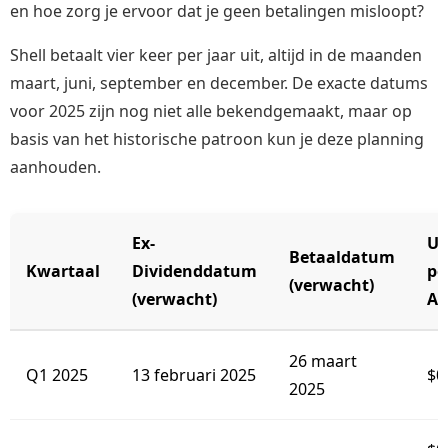
en hoe zorg je ervoor dat je geen betalingen misloopt?
Shell betaalt vier keer per jaar uit, altijd in de maanden
maart, juni, september en december. De exacte datums
voor 2025 zijn nog niet alle bekendgemaakt, maar op
basis van het historische patroon kun je deze planning
aanhouden.
Ex-
Ui
Betaaldatum
Kwartaal
Dividenddatum
pe
(verwacht)
(verwacht)
Aa
26 maart
Q1 2025
13 februari 2025
$0
2025