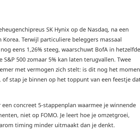
 geheugenchipreus SK Hynix op de Nasdaq, na een
n Korea. Terwijl particuliere beleggers massaal
nog eens 1,26% steeg, waarschuwt BofA in hetzelfd
e S&P 500 zomaar 5% kan laten terugvallen. Twee
nemer met vermogen zich stelt: is dit nog het momen
, of stap je binnen op het toppunt van een feestje da
ar een concreet 5-stappenplan waarmee je winnende
enten, niet op FOMO. Je leert hoe je omzetgroei,
waarom timing minder uitmaakt dan je denkt.