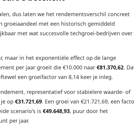
alen, dus laten we het rendementsverschil concreet
een groeiaandeel met een historisch gemiddeld
ijkbaar met wat succesvolle techgroei-bedrijven over
aar, maar in het exponentiële effect op de lange
ement per jaar groeit die €10.000 naar
€81.370,62
. Da
oftewel een groeifactor van 8,14 keer je inleg.
endement, representatief voor stabielere waarde- of
 je op
€31.721,69
. Een groei van €21.721,69, een facto
eide scenario's is
€49.648,93
, puur door het
nt per jaar.