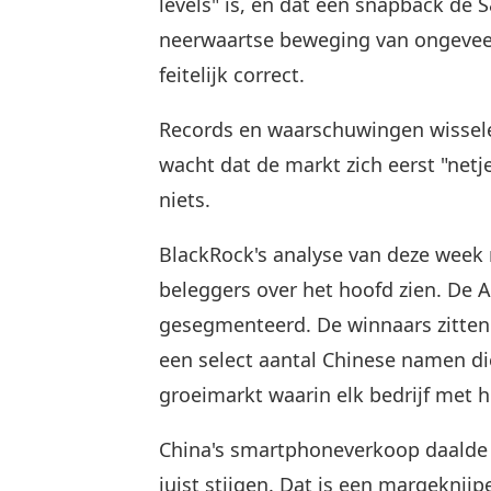
levels" is, en dat een snapback de 
neerwaartse beweging van ongeveer 
feitelijk correct.
Records en waarschuwingen wisselen
wacht dat de markt zich eerst "netj
niets.
BlackRock's analyse van deze week 
beleggers over het hoofd zien. De 
gesegmenteerd. De winnaars zitten
een select aantal Chinese namen di
groeimarkt waarin elk bedrijf met he
China's smartphoneverkoop daalde 
juist stijgen. Dat is een margeknij