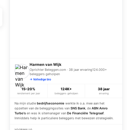
Harmen van Wijk
Oprichter Beleggen.com · 38 jaar ervaring
124.000+
beleggers geholpen
→ Volledige bio
15–20%
124K+
38 jaar
rendement per jaar
beleggers geholpen
ervaring
Na mijn studie
bedrijfseconomie
werkte ik o.a. mee aan het
opzetten van de beleggingssites van
SNS Bank
, de
ABN Amro
Turbo's
en was ik sitemanager van
De Financiële Telegraaf
.
Inmiddels help ik particuliere beleggers met bewezen strategieën.
VOORMALIG