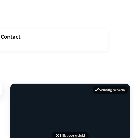
Contact
Volledig scherm
🔇 Klik voor geluid