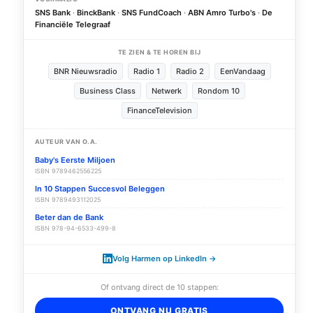
SNS Bank
·
BinckBank
·
SNS FundCoach
·
ABN Amro Turbo's
·
De
Financiële Telegraaf
TE ZIEN & TE HOREN BIJ
BNR Nieuwsradio
Radio 1
Radio 2
EenVandaag
Business Class
Netwerk
Rondom 10
FinanceTelevision
AUTEUR VAN O.A.
Baby's Eerste Miljoen
ISBN 9789462556225
In 10 Stappen Succesvol Beleggen
ISBN 9789493112025
Beter dan de Bank
ISBN 978-94-6533-499-8
Volg Harmen op LinkedIn →
d
Of ontvang direct de 10 stappen:
ONTVANG NU GRATIS