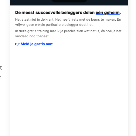
De meest succesvolle beleggers delen
één geheim
.
Het staat niet in de krant. Het heeft niets met de beurs te maken. En
vrijwel geen enkele particuliere belegger doet het.
In deze gratis training laat ik je precies zien wat het is, én hoe je het
vandaag nog toepast.
👉 Meld je gratis aan:
e
t
t