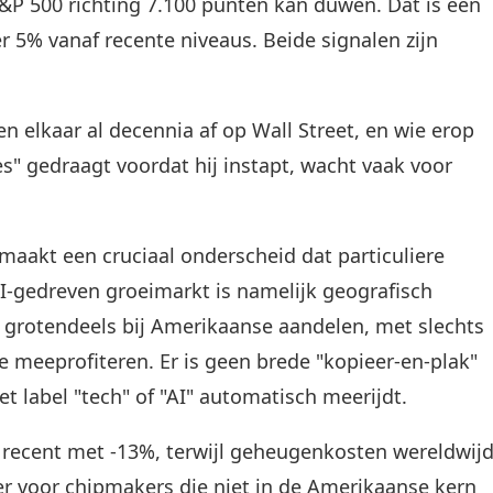
S&P 500 richting 7.100 punten kan duwen. Dat is een
5% vanaf recente niveaus. Beide signalen zijn
 elkaar al decennia af op Wall Street, en wie erop
es" gedraagt voordat hij instapt, wacht vaak voor
maakt een cruciaal onderscheid dat particuliere
AI-gedreven groeimarkt is namelijk geografisch
 grotendeels bij Amerikaanse aandelen, met slechts
e meeprofiteren. Er is geen brede "kopieer-en-plak"
t label "tech" of "AI" automatisch meerijdt.
recent met -13%, terwijl geheugenkosten wereldwij
per voor chipmakers die niet in de Amerikaanse kern