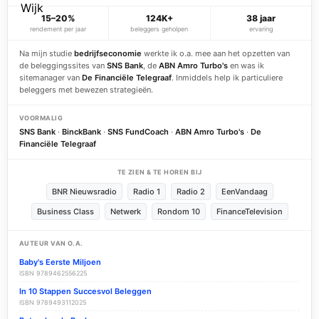
15–20%
124K+
38 jaar
rendement per jaar
beleggers geholpen
ervaring
Na mijn studie
bedrijfseconomie
werkte ik o.a. mee aan het opzetten van
de beleggingssites van
SNS Bank
, de
ABN Amro Turbo's
en was ik
sitemanager van
De Financiële Telegraaf
. Inmiddels help ik particuliere
beleggers met bewezen strategieën.
VOORMALIG
SNS Bank
·
BinckBank
·
SNS FundCoach
·
ABN Amro Turbo's
·
De
Financiële Telegraaf
TE ZIEN & TE HOREN BIJ
BNR Nieuwsradio
Radio 1
Radio 2
EenVandaag
Business Class
Netwerk
Rondom 10
FinanceTelevision
AUTEUR VAN O.A.
Baby's Eerste Miljoen
ISBN 9789462556225
In 10 Stappen Succesvol Beleggen
ISBN 9789493112025