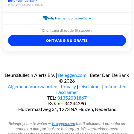
Beter dan de Bank
ISBN 978-94-6533-499-8
Volg Harmen op LinkedIn →
Of ontvang direct de 10 stappen:
ONTVANG NU GRATIS
BeursBulletin Alerts B.V. |
Beleggen.com
| Beter Dan De Bank
© 2026
​Algemene Voorwaarden
|
Privacy
|
Disclaimer
|
Inkomsten
Disclaimer
TEL
:
31352031867
KvK nr: 34244390
​​​ Huizermaatweg 31, 1273 NA Huizen, Nederland
Belangrijk om te weten
Beleggen.com
—
biedt uitsluitend educatie en
coaching aan particuliere beleggers. Wij verstrekken geen