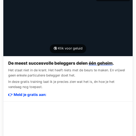
🔇 Klik voor geluid
De meest succesvolle beleggers delen
één geheim
.
Het staat niet in de krant. Het heeft niets met de beurs te maken. En vrijwel
geen enkele particuliere belegger doet het.
In deze gratis training laat ik je precies zien wat het is, én hoe je het
vandaag nog toepast.
👉 Meld je gratis aan: